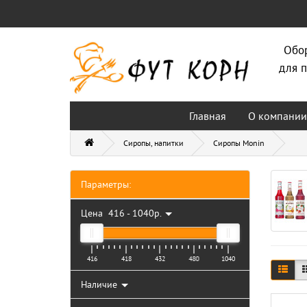
Обо
для п
Главная
О компании
Сиропы, напитки
Сиропы Monin
Параметры:
Цена
416
-
1040
р.
416
418
432
480
1040
Наличие