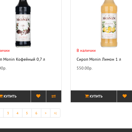
личии
В наличии
п Monin Кофейный 0,7 л
Сироп Monin Лимон 1 л
00р.
550.00р.
КУПИТЬ
КУПИТЬ
3
4
5
6
>
>|