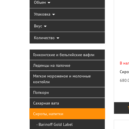
Объем
Упаковка
Вкус
Количество
Гонконгские и бельгийские вафли
В на
Леденцы на палочке
Сиро
Мягкое мороженое и молочные
680.
коктейли
Попкорн
Сахарная вата
Сиропы, напитки
- Barinoff Gold Label