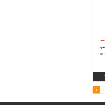
В на
Сиро
610.
1
2