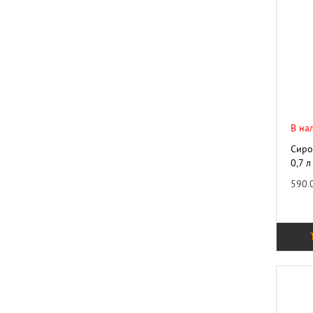
В на
Сиро
0,7 л
590.