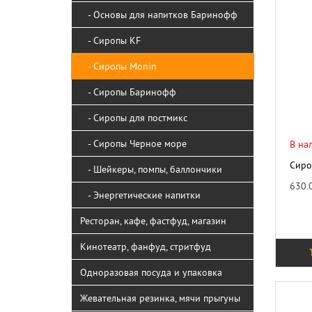
- Основы для напитков Баринофф
- Сиропы KF
- Сиропы Monin
- Сиропы Баринофф
- Сиропы для постмикс
- Сиропы Черное море
В на
Сиро
- Шейкеры, помпы, баллончики
630.
- Энергетические напитки
Ресторан, кафе, фастфуд, магазин
Кинотеатр, фанфуд, стритфуд
Одноразовая посуда и упаковка
Жевательная резинка, мячи прыгуны