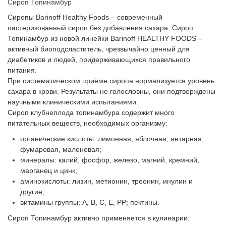
Сироп Топинамбур
Сиропы Barinoff Healthy Foods – современный
пастеризованный сироп без добавления сахара. Сироп
Топинамбур из новой линейки Barinoff HEALTHY FOODS –
активный биоподсластитель, чрезвычайно ценный для
диабетиков и людей, придерживающихся правильного
питания.
При систематическом приёме сиропа нормализуется уровень
сахара в крови. Результаты не голословны, они подтверждены
научными клиническими испытаниями.
Сироп клубнеплода топинамбура содержит много
питательных веществ, необходимых организму:
органические кислоты: лимонная, яблочная, янтарная,
фумаровая, малоновая;
минералы: калий, фосфор, железо, магний, кремний,
марганец и цинк;
аминокислоты: лизин, метионин, треонин, инулин и
другие;
витамины группы: A, B, C, E, PP; пектины.
Сироп Топинамбур активно применяется в кулинарии.