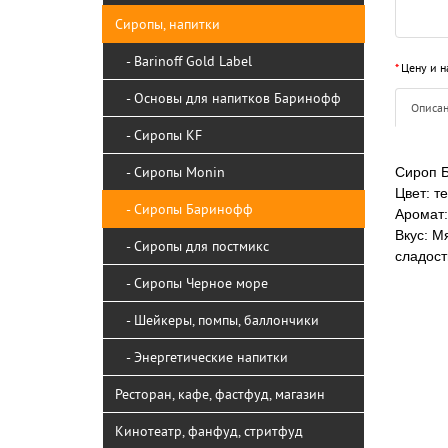
Сиропы, напитки
- Barinoff Gold Label
*
Цену и н
- Основы для напитков Баринофф
Описа
- Сиропы KF
- Сиропы Monin
Сироп 
Цвет:
т
- Сиропы Баринофф
Аромат:
Вкус:
Мя
- Сиропы для постмикс
сладост
- Сиропы Черное море
- Шейкеры, помпы, баллончики
- Энергетические напитки
Ресторан, кафе, фастфуд, магазин
Кинотеатр, фанфуд, стритфуд