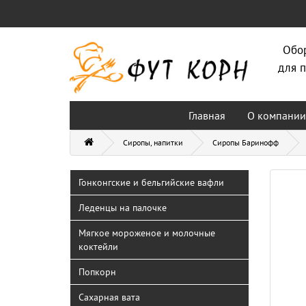
Обо
для п
Главная
О компании
Сиропы, напитки
Сиропы Баринофф
Гонконгские и бельгийские вафли
Леденцы на палочке
Мягкое мороженое и молочные
коктейли
Попкорн
Сахарная вата