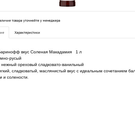
аличие товара уточняйте у менеджера
ние
Характеристики
Баринофф вкус Соленая Макадамия 1 л
емно-русый
нежный ореховый сладковато-ванильный
гкий, сладковатый, маслянистый вкус с идеальным сочетанием ба
и и солености.