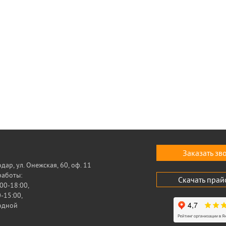
Заказать зв
одар, ул. Онежская, 60, оф. 11
работы:
Скачать прай
00-18:00,
-15:00,
ходной