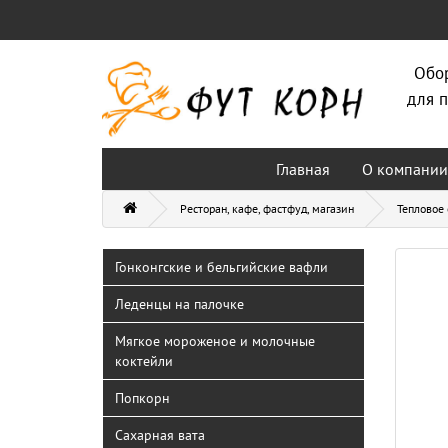
Обо
для п
Главная
О компании
Ресторан, кафе, фастфуд, магазин
Тепловое
Гонконгские и бельгийские вафли
Леденцы на палочке
Мягкое мороженое и молочные
коктейли
Попкорн
Сахарная вата