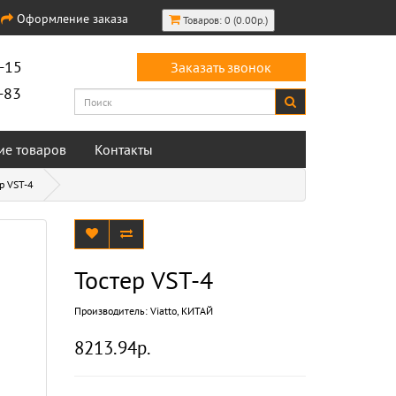
Оформление заказа
Товаров: 0 (0.00р.)
-15
Заказать звонок
-83
ие товаров
Контакты
р VST-4
Тостер VST-4
Производитель:
Viatto, КИТАЙ
8213.94р.