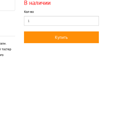
В наличии
Кол-во
Купить
али.
й тостер
ого