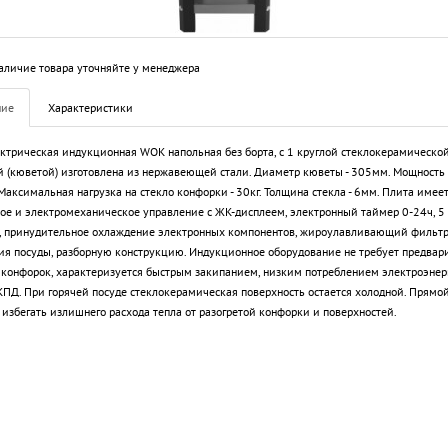
аличие товара уточняйте у менеджера
ние
Характеристики
ктрическая индукционная WOK напольная без борта, с 1 круглой стеклокерамическо
 (кюветой) изготовлена из нержавеющей стали. Диаметр кюветы - 305мм. Мощность
 Максимальная нагрузка на стекло конфорки - 30кг. Толщина стекла - 6мм. Плита имее
ое и электромеханическое управление с ЖК-дисплеем, электронный таймер 0-24ч, 
 принудительное охлаждение электронных компонентов, жироулавливающий фильтр
ия посуды, разборную конструкцию. Индукционное оборудование не требует предвар
 конфорок, характеризуется быстрым закипанием, низким потреблением электроэнер
ПД. При горячей посуде стеклокерамическая поверхность остается холодной. Прямой
 избегать излишнего расхода тепла от разогретой конфорки и поверхностей.