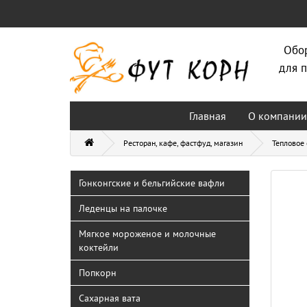
Обо
для п
Главная
О компании
Ресторан, кафе, фастфуд, магазин
Тепловое
Гонконгские и бельгийские вафли
Леденцы на палочке
Мягкое мороженое и молочные
коктейли
Попкорн
Сахарная вата