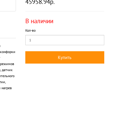
45958.94р.
В наличии
Кол-во
й
 конфорки
Купить
т
5 режимов
, датчик
ительного
гии,
 нагрев