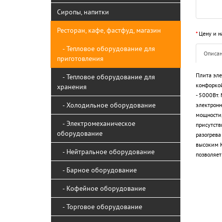
Сиропы, напитки
Ресторан, кафе, фастфуд, магазин
*
Цену и н
- Тепловое оборудование для
Описа
приготовления
Плита эле
- Тепловое оборудование для
конфоркой
хранения
- 5000Вт.
- Холодильное оборудование
электронн
мощности,
- Электромеханическое
присутств
оборудование
разогрева
высоким К
- Нейтральное оборудование
позволяет
- Барное оборудование
- Кофейное оборудование
- Торговое оборудование