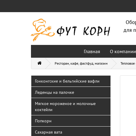
Обо
для п
Главная
О компании
Ресторан, кафе, фастфуд, магазин
Тепловое
Гонконгские и бельгийские вафли
Леденцы на палочке
Мягкое мороженое и молочные
коктейли
Попкорн
Сахарная вата