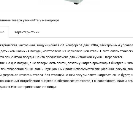
аличие товара уточняйте у менеджера
ние
Характеристики
ктрическая настольная, индукционная с 1 конфоркой для ВОКа, электронным управл
 датчиком наличия посуды, изготовлена из нержавеющей стали. Плита автоматическ
ся при снятии посуды. Плита предназначена для китайской кухни. Нагревается
твенно дно посуды, а не поверхность плиты, поэтому нагрев происходит быстрее и эк
 приготовления пищи. Для индукционных плит используется специальная посуда, дно
й ферромагнитного металла. Без стоящей на ней посуды плита нагреваться не будет, ч
но экономит потреблении энергии и обезопасит от ожогов, т.к. поверхность плиты ост
даже в момент приготовления пищи.