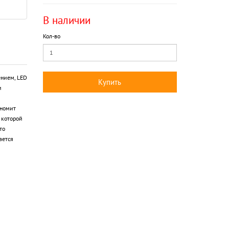
В наличии
Кол-во
ением, LED
Купить
и
ономит
 которой
то
ается