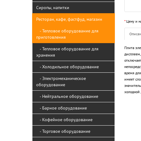
Сиропы, напитки
Ресторан, кафе, фастфуд, магазин
*
Цену и н
- Тепловое оборудование для
Описа
приготовления
Плита эле
- Тепловое оборудование для
дисплеем,
хранения
отключает
- Холодильное оборудование
непосредс
время для
- Электромеханическое
имеет сло
оборудование
значитель
холодной 
- Нейтральное оборудование
- Барное оборудование
- Кофейное оборудование
- Торговое оборудование