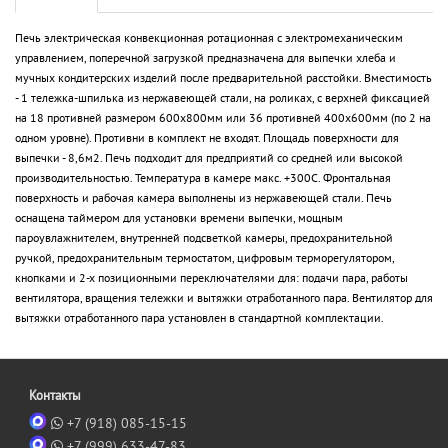
Печь электрическая конвекционная ротационная с электромеханическим
управлением, поперечной загрузкой предназначена для выпечки хлеба и
мучных кондитерских изделий после предварительной расстойки. Вместимость
- 1 тележка-шпилька из нержавеющей стали, на роликах, с верхней фиксацией
на 18 противней размером 600х800мм или 36 противней 400х600мм (по 2 на
одном уровне). Противни в комплект не входят. Площадь поверхности для
выпечки - 8,6м2. Печь подходит для предприятий со средней или высокой
производительностью. Температура в камере макс. +300С. Фронтальная
поверхность и рабочая камера выполнены из нержавеющей стали. Печь
оснащена таймером для установки времени выпечки, мощным
пароувлажнителем, внутренней подсветкой камеры, предохранительной
ручкой, предохранительным термостатом, цифровым терморегулятором,
кнопками и 2-х позиционными переключателями для: подачи пара, работы
вентилятора, вращения тележки и вытяжки отработанного пара. Вентилятор для
вытяжки отработанного пара установлен в стандартной комплектации.
Контакты
+7 (918) 085-15-15
+7 (999) 633-47-83