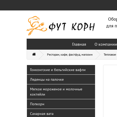
Обо
для п
Главная
О компании
Ресторан, кафе, фастфуд, магазин
Тепловое
Гонконгские и бельгийские вафли
Леденцы на палочке
Мягкое мороженое и молочные
коктейли
Попкорн
Сахарная вата