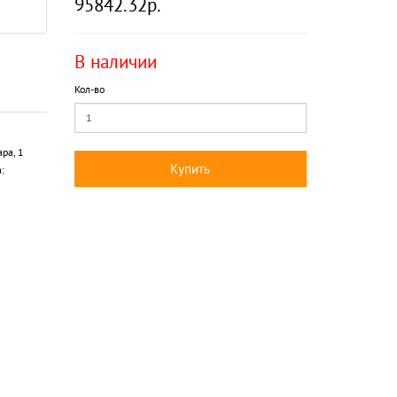
95842.32р.
В наличии
Кол-во
ра, 1
Купить
: