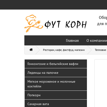
Обо
для п
Главная
О компании
Ресторан, кафе, фастфуд, магазин
Тепловое
Гонконгские и бельгийские вафли
Леденцы на палочке
Мягкое мороженое и молочные
коктейли
Попкорн
Сахарная вата