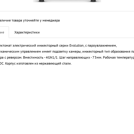
аличие товара уточняйте у менеджера
ние
Характеристики
ктомат электрический инжекторный серии Evolution, с пароувлажнением,
ханическим управлением имеет подсветку камеры, инжекторный тип образования па
ра с реверсом. Вместимость - 4GN1/1. Шаг направляющих - 73мм. Рабочая температур
С. Корпус изготовлен из нержавеющей стали.