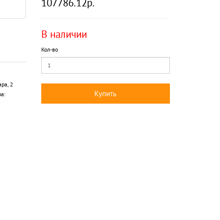
107786.12р.
В наличии
Кол-во
ра, 2
Купить
а: