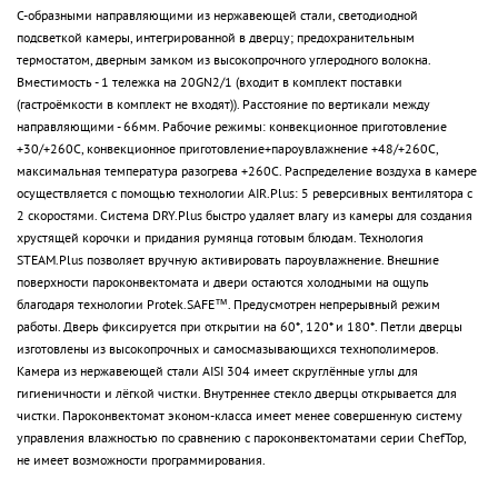
С-образными направляющими из нержавеющей стали, светодиодной
подсветкой камеры, интегрированной в дверцу; предохранительным
термостатом, дверным замком из высокопрочного углеродного волокна.
Вместимость - 1 тележка на 20GN2/1 (входит в комплект поставки
(гастроёмкости в комплект не входят)). Расстояние по вертикали между
направляющими - 66мм. Рабочие режимы: конвекционное приготовление
+30/+260С, конвекционное приготовление+пароувлажнение +48/+260С,
максимальная температура разогрева +260C. Распределение воздуха в камере
осуществляется с помощью технологии AIR.Plus: 5 реверсивных вентилятора с
2 скоростями. Система DRY.Plus быстро удаляет влагу из камеры для создания
хрустящей корочки и придания румянца готовым блюдам. Технология
STEAM.Plus позволяет вручную активировать пароувлажнение. Внешние
поверхности пароконвектомата и двери остаются холодными на ощупь
благодаря технологии Protek.SAFE™. Предусмотрен непрерывный режим
работы. Дверь фиксируется при открытии на 60*, 120* и 180*. Петли дверцы
изготовлены из высокопрочных и самосмазывающихся технополимеров.
Камера из нержавеющей стали AISI 304 имеет скруглённые углы для
гигиеничности и лёгкой чистки. Внутреннее стекло дверцы открывается для
чистки. Пароконвектомат эконом-класса имеет менее совершенную систему
управления влажностью по сравнению с пароконвектоматами серии ChefTop,
не имеет возможности программирования.