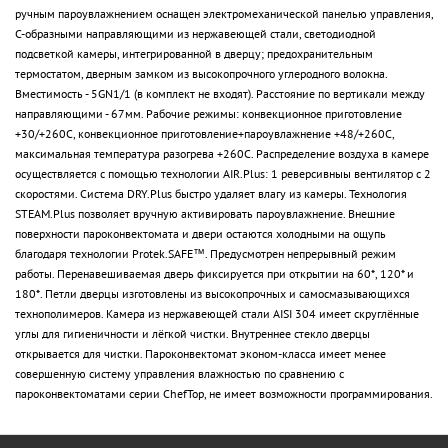
ручным пароувлажнением оснащен электромеханической панелью управления,
С-образными направляющими из нержавеющей стали, светодиодной
подсветкой камеры, интегрированной в дверцу; предохранительным
термостатом, дверным замком из высокопрочного углеродного волокна.
Вместимость - 5GN1/1 (в комплект не входят). Расстояние по вертикали между
направляющими - 67мм. Рабочие режимы: конвекционное приготовление
+30/+260С, конвекционное приготовление+пароувлажнение +48/+260С,
максимальная температура разогрева +260C. Распределение воздуха в камере
осуществляется с помощью технологии AIR.Plus: 1 реверсивныы вентилятор с 2
скоростями. Система DRY.Plus быстро удаляет влагу из камеры. Технология
STEAM.Plus позволяет вручную активировать пароувлажнение. Внешние
поверхности пароконвектомата и двери остаются холодными на ощупь
благодаря технологии Protek.SAFE™. Предусмотрен непрерывный режим
работы. Перенавешиваемая дверь фиксируется при открытии на 60*, 120* и
180*. Петли дверцы изготовлены из высокопрочных и самосмазывающихся
технополимеров. Камера из нержавеющей стали AISI 304 имеет скруглённые
углы для гигиеничности и лёгкой чистки. Внутреннее стекло дверцы
открывается для чистки. Пароконвектомат эконом-класса имеет менее
совершенную систему управления влажностью по сравнению с
пароконвектоматами серии ChefTop, не имеет возможности программирования.