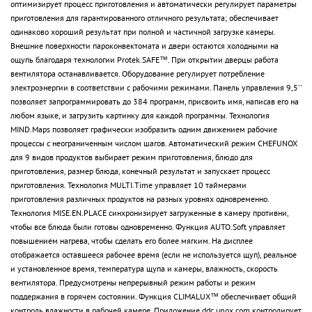
оптимизирует процесс приготовления и автоматически регулирует параметры
приготовления для гарантированного отличного результата; обеспечивает
одинаково хороший результат при полной и частичной загрузке камеры.
Внешние поверхности пароконвектомата и двери остаются холодными на
ощупь благодаря технологии Protek.SAFE™. При открытии дверцы работа
вентилятора останавливается. Оборудование регулирует потребление
электроэнергии в соответствии с рабочими режимами. Панель управления 9,5''
позволяет запрограммировать до 384 программ, присвоить имя, написав его на
любом языке, и загрузить картинку для каждой программы. Технология
MIND.Maps позволяет графически изобразить одним движением рабочие
процессы с неограниченным числом шагов. Автоматический режим CHEFUNOX
для 9 видов продуктов выбирает режим приготовления, блюдо для
приготовления, размер блюда, конечный результат и запускает процесс
приготовления. Технология MULTI.Time управляет 10 таймерами
приготовления различных продуктов на разных уровнях одновременно.
Технология MISE.EN.PLACE синхронизирует загруженные в камеру противни,
чтобы все блюда были готовы одновременно. Функция AUTO.Soft управляет
повышением нагрева, чтобы сделать его более мягким. На дисплее
отображается оставшееся рабочее время (если не используется щуп), реальное
и установленное время, температура щупа и камеры, влажность, скорость
вентилятора. Предусмотрены непрерывный режим работы и режим
поддержания в горячем состоянии. Функция CLIMALUX™ обеспечивает общий
контроль влажности в рабочей камере. Приложение ddc.unox.com контролирует