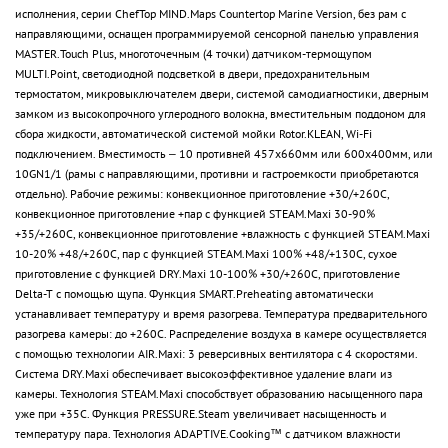
исполнения, серии ChefTop MIND.Maps Countertop Marine Version, без рам с
направляющими, оснащен программируемой сенсорной панелью управления
MASTER.Touch Plus, многоточечным (4 точки) датчиком-термощупом
MULTI.Point, светодиодной подсветкой в двери, предохранительным
термостатом, микровыключателем двери, системой самодиагностики, дверным
замком из высокопрочного углеродного волокна, вместительным поддоном для
сбора жидкости, автоматической системой мойки Rotor.KLEAN, Wi-Fi
подключением. Вместимость – 10 противней 457х660мм или 600х400мм, или
10GN1/1 (рамы с направляющими, противни и гастроемкости приобретаются
отдельно). Рабочие режимы: конвекционное приготовление +30/+260С,
конвекционное приготовление +пар с функцией STEAM.Maxi 30-90%
+35/+260С, конвекционное приготовление +влажность с функцией STEAM.Maxi
10-20% +48/+260С, пар с функцией STEAM.Maxi 100% +48/+130С, сухое
приготовление с функцией DRY.Maxi 10-100% +30/+260С, приготовление
Delta-T с помощью щупа. Функция SMART.Preheating автоматически
устанавливает температуру и время разогрева. Температура предварительного
разогрева камеры: до +260С. Распределение воздуха в камере осуществляется
с помощью технологии AIR.Maxi: 3 реверсивных вентилятора с 4 скоростями.
Система DRY.Maxi обеспечивает высокоэффективное удаление влаги из
камеры. Технология STEAM.Maxi способствует образованию насыщенного пара
уже при +35С. Функция PRESSURE.Steam увеличивает насыщенность и
температуру пара. Технология ADAPTIVE.Cooking™ с датчиком влажности