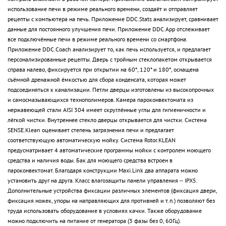
использование печи в режиме реального времени, создаёт и отправляет
рецепты с компьютера на печь. Приложение DDC.Stats анализирует, сравнивает
данные для постоянного улучшения печи. Приложение DDC.App отслеживает
все подключённые печи в режиме реального времени со смартфона.
Приложение DDC.Coach анализирует то, как печь используется, и предлагает
персонализированные рецепты. Дверь с тройным стеклопакетом открывается
справа налево, фиксируется при открытии на 60*, 120* и 180*, оснащена
съёмной дренажной ёмкостью для сбора конденсата, которая может
подсоединяться к канализации. Петли дверцы изготовлены из высокопрочных
и самосмазывающихся технополимеров. Камера пароконвектомата из
нержавеющей стали AISI 304 имеет скруглённые углы для гигиеничности и
лёгкой чистки. Внутреннее стекло дверцы открывается для чистки. Система
SENSE.Klean оценивает степень загрязнения печи и предлагает
соответствующую автоматическую мойку. Система Rotor.KLEAN
предусматривает 4 автоматические программы мойки с контролем моющего
средства и наличия воды. Бак для моющего средства встроен в
пароконвектомат. Благодаря конструкции Maxi.Link два аппарата можно
установить друг на друга. Класс влагозащиты панели управления – IPX5.
Дополнительные устройства фиксации различных элементов (фиксация двери,
фиксация ножек, упоры на направляющих для противней и т.п.) позволяют без
труда использовать оборудование в условиях качки. Также оборудование
можно подключить на питание от генератора (3 фазы без 0, 60Гц).