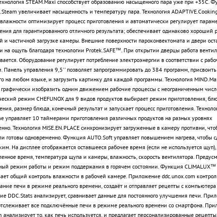
ехнология STEAM.Maxi способствует образованию насыщенного пара уже при +35С. Ф
Steam увеличивает насыщенность и температуру пара. Технология ADAPTIVE.Cookin
влажности оптимизирует процесс приготовления и автоматически регулирует парам
ения для гарантированного отличного результата; обеспечивает одинаково хороший 
й и частичной загрузке камеры. Внешние поверхности пароконвектомата и двери ост
 на ощупь благодаря технологии Protek.SAFE™. При открытии дверцы работа вентил
вается. Оборудование регулирует потребление электроэнергии в соответствии с раб
 Панель управления 9,5'' позволяет запрограммировать до 384 программ, присвоить
го на любом языке, и загрузить картинку для каждой программы. Технология MIND.Ma
 графически изобразить одним движением рабочие процессы с неограниченным числ
еский режим CHEFUNOX для 9 видов продуктов выбирает режим приготовления, блю
ения, размер блюда, конечный результат и запускает процесс приготовления. Техноло
e управляет 10 таймерами приготовления различных продуктов на разных уровнях
нно. Технология MISE.EN.PLACE синхронизирует загруженные в камеру противни, что
и готовы одновременно. Функция AUTO.Soft управляет повышением нагрева, чтобы с
ким. На дисплее отображается оставшееся рабочее время (если не используется щуп),
ленное время, температура щупа и камеры, влажность, скорость вентилятора. Предус
ный режим работы и режим поддержания в горячем состоянии. Функция CLIMALUX™
ает общий контроль влажности в рабочей камере. Приложение ddc.unox.com контрол
ание печи в режиме реального времени, создаёт и отправляет рецепты с компьютера 
е DDC.Stats анализирует, сравнивает данные для постоянного улучшения печи. При
тслеживает все подключённые печи в режиме реального времени со смартфона. При
 анализирует то, как печь используется, и предлагает персонализированные рецепты