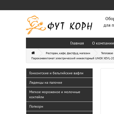
Обо
для п
Главная
О компании
Ресторан, кафе, фастфуд, магазин
Тепловое
Пароконвектомат электрический инжекторный UNOX XEVL-2
Гонконгские и бельгийские вафли
Леденцы на палочке
Мягкое мороженое и молочные
коктейли
Попкорн