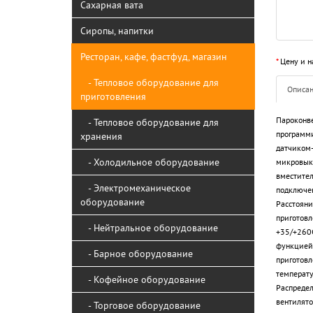
Сахарная вата
Сиропы, напитки
Ресторан, кафе, фастфуд, магазин
*
Цену и н
- Тепловое оборудование для
Описа
приготовления
Пароконве
- Тепловое оборудование для
программи
хранения
датчиком-
- Холодильное оборудование
микровыкл
вместител
- Электромеханическое
подключен
оборудование
Расстояни
приготовл
- Нейтральное оборудование
+35/+260С
функцией 
- Барное оборудование
приготовл
температу
- Кофейное оборудование
Распредел
вентилято
- Торговое оборудование