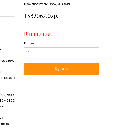
Производитель:
Unox, ИТАЛИЯ
1532062.02р.
В наличии
Кол-во
щен
мостатом,
Купить
-Fi
е входят).
0С, пар с
30/+260С,
ает
ых
аги из