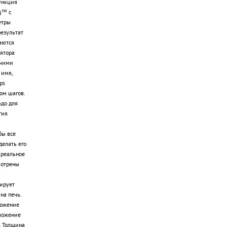
ункция
g™ с
етры
результат
аются
ятора
очими
 имя,
ps
ом шагов.
до для
гия
бы все
делать его
 реальное
мотрены
ирует
на печь.
ложение
ложение
. Толщина