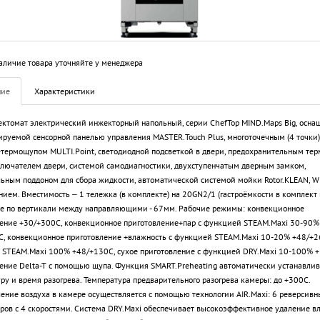
аличие товара уточняйте у менеджера
ние
Характеристики
ктомат электрический инжекторный напольный, серии ChefTop MIND.Maps Big, осна
руемой сенсорной панелью управления MASTER.Touch Plus, многоточечным (4 точки)
термощупом MULTI.Point, светодиодной подсветкой в двери, предохранительным тер
ючателем двери, системой самодиагностики, двухступенчатым дверным замком,
ьным поддоном для сбора жидкости, автоматической системой мойки Rotor.KLEAN, Wi
ием. Вместимость – 1 тележка (в комплекте) на 20GN2/1 (гастроёмкости в комплект н
е по вертикали между направляющими - 67мм. Рабочие режимы: конвекционное
ение +30/+300С, конвекционное приготовление+пар с функцией STEAM.Maxi 30-90%
, конвекционное приготовление +влажность с функцией STEAM.Maxi 10-20% +48/+26
STEAM.Maxi 100% +48/+130С, сухое приготовление с функцией DRY.Maxi 10-100% +
ение Delta-T с помощью щупа. Функция SMART.Preheating автоматически устанавлив
ру и время разогрева. Температура предварительного разогрева камеры: до +300С.
ение воздуха в камере осуществляется с помощью технологии AIR.Maxi: 6 реверсивн
ров с 4 скоростями. Система DRY.Maxi обеспечивает высокоэффективное удаление вл