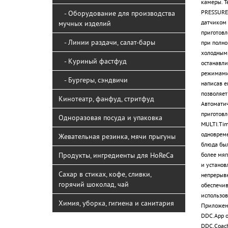
камеры. Т
PRESSURE.
- Оборудование для производства
датчиком 
мучных изделий
приготовл
- Линии раздачи, салат-бары
при полно
холодными
- Куриный фастфуд
останавли
режимами.
- Бургеры, сэндвичи
написав е
позволяет
Кинотеатр, фанфуд, стритфуд
Автоматич
приготовл
Одноразовая посуда и упаковка
MULTI.Tim
одновреме
Жевательная резинка, мячи прыгуны
блюда был
Продукты, ингредиенты для HoReCa
более мяг
и установ
Сахар в стиках, кофе, сливки,
непрерыв
горячий шоколад, чай
обеспечив
использов
Химия, уборка, гигиена и санитария
Приложени
DDC.App о
DDC.Coach