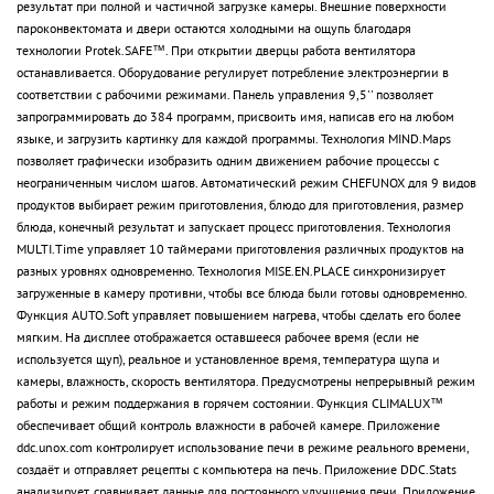
результат при полной и частичной загрузке камеры. Внешние поверхности
пароконвектомата и двери остаются холодными на ощупь благодаря
технологии Protek.SAFE™. При открытии дверцы работа вентилятора
останавливается. Оборудование регулирует потребление электроэнергии в
соответствии с рабочими режимами. Панель управления 9,5'' позволяет
запрограммировать до 384 программ, присвоить имя, написав его на любом
языке, и загрузить картинку для каждой программы. Технология MIND.Maps
позволяет графически изобразить одним движением рабочие процессы с
неограниченным числом шагов. Автоматический режим CHEFUNOX для 9 видов
продуктов выбирает режим приготовления, блюдо для приготовления, размер
блюда, конечный результат и запускает процесс приготовления. Технология
MULTI.Time управляет 10 таймерами приготовления различных продуктов на
разных уровнях одновременно. Технология MISE.EN.PLACE синхронизирует
загруженные в камеру противни, чтобы все блюда были готовы одновременно.
Функция AUTO.Soft управляет повышением нагрева, чтобы сделать его более
мягким. На дисплее отображается оставшееся рабочее время (если не
используется щуп), реальное и установленное время, температура щупа и
камеры, влажность, скорость вентилятора. Предусмотрены непрерывный режим
работы и режим поддержания в горячем состоянии. Функция CLIMALUX™
обеспечивает общий контроль влажности в рабочей камере. Приложение
ddc.unox.com контролирует использование печи в режиме реального времени,
создаёт и отправляет рецепты с компьютера на печь. Приложение DDC.Stats
анализирует, сравнивает данные для постоянного улучшения печи. Приложение