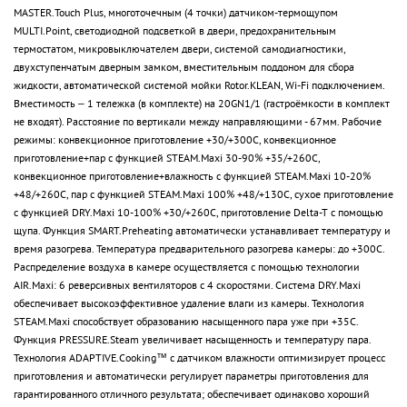
MASTER.Touch Plus, многоточечным (4 точки) датчиком-термощупом
MULTI.Point, светодиодной подсветкой в двери, предохранительным
термостатом, микровыключателем двери, системой самодиагностики,
двухступенчатым дверным замком, вместительным поддоном для сбора
жидкости, автоматической системой мойки Rotor.KLEAN, Wi-Fi подключением.
Вместимость – 1 тележка (в комплекте) на 20GN1/1 (гастроёмкости в комплект
не входят). Расстояние по вертикали между направляющими - 67мм. Рабочие
режимы: конвекционное приготовление +30/+300С, конвекционное
приготовление+пар с функцией STEAM.Maxi 30-90% +35/+260С,
конвекционное приготовление+влажность с функцией STEAM.Maxi 10-20%
+48/+260С, пар с функцией STEAM.Maxi 100% +48/+130С, сухое приготовление
с функцией DRY.Maxi 10-100% +30/+260С, приготовление Delta-T с помощью
щупа. Функция SMART.Preheating автоматически устанавливает температуру и
время разогрева. Температура предварительного разогрева камеры: до +300С.
Распределение воздуха в камере осуществляется с помощью технологии
AIR.Maxi: 6 реверсивных вентиляторов с 4 скоростями. Система DRY.Maxi
обеспечивает высокоэффективное удаление влаги из камеры. Технология
STEAM.Maxi способствует образованию насыщенного пара уже при +35С.
Функция PRESSURE.Steam увеличивает насыщенность и температуру пара.
Технология ADAPTIVE.Cooking™ с датчиком влажности оптимизирует процесс
приготовления и автоматически регулирует параметры приготовления для
гарантированного отличного результата; обеспечивает одинаково хороший