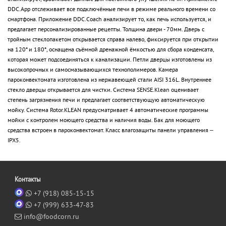
DDC.App отслеживает все подключённые печи в режиме реального времени со
смартфона. Приложение DDC.Coach анализирует то, как печь используется, и
предлагает персонализированные рецепты. Толщина двери - 70мм. Дверь с
тройным стеклопакетом открывается справа налево, фиксируется при открытии
на 120* и 180*, оснащена съёмной дренажной ёмкостью для сбора конденсата,
которая может подсоединяться к канализации. Петли дверцы изготовлены из
высокопрочных и самосмазывающихся технополимеров. Камера
пароконвектомата изготовлена из нержавеющей стали AISI 316L. Внутреннее
стекло дверцы открывается для чистки. Система SENSE.Klean оценивает
степень загрязнения печи и предлагает соответствующую автоматическую
мойку. Система Rotor.KLEAN предусматривает 4 автоматические программы
мойки с контролем моющего средства и наличия воды. Бак для моющего
средства встроен в пароконвектомат. Класс влагозащиты панели управления –
IPX5.
Контакты
+7 (918) 085-15-15
+7 (999) 633-47-83
info@foodcorn.ru