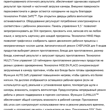
гарантированного отличного результата; обеспечивает одинаково хороший
результат при полной и частичной загрузке камеры. Внешние поверхности
пароконвектомата и двери остаются холодными на ощупь благодаря
технологии Protek.SAFE™. При открытии дверцы работа вентилятора
останавливается. Оборудование регулирует потребление электроэнергии в
соответствии с рабочими режимами. Панель управления 9,5'' позволяет
запрограммировать до 384 программ, присвоить имя, написав его на любом
языке, и загрузить картинку для каждой программы. Технология MIND.Maps
позволяет графически изобразить одним движением рабочие процессы с
неограниченным числом шагов. Автоматический режим CHEFUNOX для 9 видов
продуктов выбирает режим приготовления, блюдо для приготовления, размер
блюда, конечный результат и запускает процесс приготовления. Технология
MULTI.Time управляет 10 таймерами приготовления различных продуктов на
разных уровнях одновременно. Технология MISE.EN.PLACE синхронизирует
загруженные в камеру противни, чтобы все блюда были готовы одновременно.
Функция AUTO.Soft управляет повышением нагрева, чтобы сделать его более
мягким. На дисплее отображается оставшееся рабочее время (если не
используется щуп), реальное и установленное время, температура щупа и
камеры, влажность, скорость вентилятора. Предусмотрены непрерывный режим
работы и режим поддержания в горячем состоянии. Функция CLIMALUX™
обеспечивает общий контроль влажности в рабочей камере. Приложение
ddc.unox.com контролирует использование печи в режиме реального времени,
создаёт и отправляет рецепты с компьютера на печь. Приложение DDC.Stats