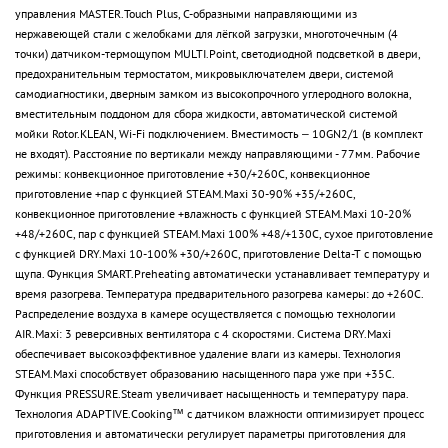
управления MASTER.Touch Plus, C-образными направляющими из
нержавеющей стали с желобками для лёгкой загрузки, многоточечным (4
точки) датчиком-термощупом MULTI.Point, светодиодной подсветкой в двери,
предохранительным термостатом, микровыключателем двери, системой
самодиагностики, дверным замком из высокопрочного углеродного волокна,
вместительным поддоном для сбора жидкости, автоматической системой
мойки Rotor.KLEAN, Wi-Fi подключением. Вместимость – 10GN2/1 (в комплект
не входят). Расстояние по вертикали между направляющими - 77мм. Рабочие
режимы: конвекционное приготовление +30/+260С, конвекционное
приготовление +пар с функцией STEAM.Maxi 30-90% +35/+260С,
конвекционное приготовление +влажность с функцией STEAM.Maxi 10-20%
+48/+260С, пар с функцией STEAM.Maxi 100% +48/+130С, сухое приготовление
с функцией DRY.Maxi 10-100% +30/+260С, приготовление Delta-T с помощью
щупа. Функция SMART.Preheating автоматически устанавливает температуру и
время разогрева. Температура предварительного разогрева камеры: до +260С.
Распределение воздуха в камере осуществляется с помощью технологии
AIR.Maxi: 3 реверсивных вентилятора с 4 скоростями. Система DRY.Maxi
обеспечивает высокоэффективное удаление влаги из камеры. Технология
STEAM.Maxi способствует образованию насыщенного пара уже при +35С.
Функция PRESSURE.Steam увеличивает насыщенность и температуру пара.
Технология ADAPTIVE.Cooking™ с датчиком влажности оптимизирует процесс
приготовления и автоматически регулирует параметры приготовления для