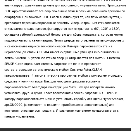
анализирует, сравнивает данные для постоянного улучшения печи. Приложение
DDC.App отслеживает все подключённые печи в режиме реального времени со
смартфона. Приложение DDC.Coach анализирует то, как печь используется, и
предлагает персонализированные рецепты. Дверь с тройным стеклопакетом
открывается справа налево, фиксируется при открытии на 60*, 120* и 180*,
оснащена съёмной дренажной ёмкостью для сбора конденсата, которая может
подсоединяться к канализации. Петли дверцы изготовлены из высокопрочных
и самосмазывающихся технополимеров. Камера пароконвектомата из
нержавеющей стали AISI 304 имеет скруглённые углы для гигиеничности и
лёгкой чистки. Внутреннее стекло дверцы открывается для чистки. Система
SENSE.Klean оценивает степень загрязнения печи и предлагает
соответствующую автоматическую мойку. Система Rotor.KLEAN
предусматривает 4 автоматические программы мойки с контролем моющего
средства и наличия воды. Бак для моющего средства встроен в
пароконвектомат. Благодаря конструкции Maxi.Link два аппарата можно
установить друг на друга. Класс влагозащиты панели управления – IPX5. В
камеру пароконвектомата можно установить коробку для щепы Hyper.Smoker,
арт.XUC090, (в комплект не входит и приобретается дополнительно) для
копчения готовящегося продукта. Управление копчением осуществляется с
панели управления.