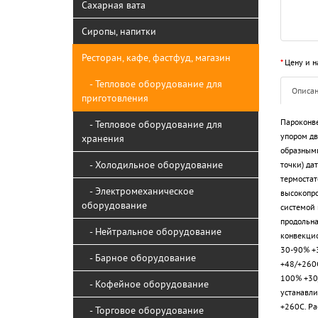
Сахарная вата
Сиропы, напитки
Ресторан, кафе, фастфуд, магазин
*
Цену и н
- Тепловое оборудование для
Описа
приготовления
Пароконве
- Тепловое оборудование для
упором дв
хранения
образными
- Холодильное оборудование
точки) да
термостат
- Электромеханическое
высокопро
оборудование
системой 
продольна
- Нейтральное оборудование
конвекцио
30-90% +3
- Барное оборудование
+48/+260С
100% +30/
- Кофейное оборудование
устанавли
+260С. Ра
- Торговое оборудование