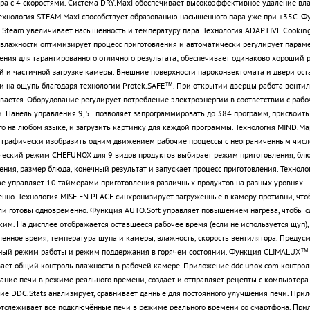
ра с 4 скоростями. Система DRY.Maxi обеспечивает высокоэффективное удаление вла
ехнология STEAM.Maxi способствует образованию насыщенного пара уже при +35С. Ф
Steam увеличивает насыщенность и температуру пара. Технология ADAPTIVE.Cookin
влажности оптимизирует процесс приготовления и автоматически регулирует парам
ения для гарантированного отличного результата; обеспечивает одинаково хороший 
й и частичной загрузке камеры. Внешние поверхности пароконвектомата и двери ост
 на ощупь благодаря технологии Protek.SAFE™. При открытии дверцы работа вентил
вается. Оборудование регулирует потребление электроэнергии в соответствии с раб
 Панель управления 9,5'' позволяет запрограммировать до 384 программ, присвоить
го на любом языке, и загрузить картинку для каждой программы. Технология MIND.Ma
 графически изобразить одним движением рабочие процессы с неограниченным числ
еский режим CHEFUNOX для 9 видов продуктов выбирает режим приготовления, блю
ения, размер блюда, конечный результат и запускает процесс приготовления. Техноло
e управляет 10 таймерами приготовления различных продуктов на разных уровнях
нно. Технология MISE.EN.PLACE синхронизирует загруженные в камеру противни, что
и готовы одновременно. Функция AUTO.Soft управляет повышением нагрева, чтобы с
ким. На дисплее отображается оставшееся рабочее время (если не используется щуп),
ленное время, температура щупа и камеры, влажность, скорость вентилятора. Предус
ный режим работы и режим поддержания в горячем состоянии. Функция CLIMALUX™
ает общий контроль влажности в рабочей камере. Приложение ddc.unox.com контрол
ание печи в режиме реального времени, создаёт и отправляет рецепты с компьютера 
е DDC.Stats анализирует, сравнивает данные для постоянного улучшения печи. При
тслеживает все подключённые печи в режиме реального времени со смартфона. При