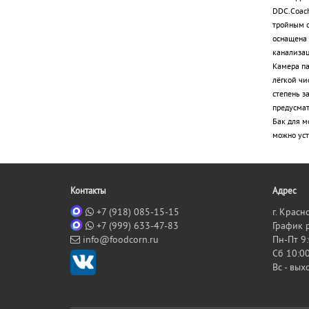
DDC.Coach
тройным с
оснащена 
канализац
Камера па
лёгкой чи
степень з
предусмат
Бак для м
можно уст
Контакты
Адрес
+7 (918) 085-15-15
г. Красн
+7 (999) 633-47-83
График 
info@foodcorn.ru
Пн-Пт 9:
Сб 10:00
Вс - вы