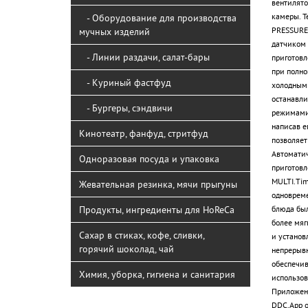
вентилято
камеры. Т
- Оборудование для производства
PRESSURE.
мучных изделий
датчиком 
- Линии раздачи, салат-бары
приготовл
при полно
- Куриный фастфуд
холодными
останавли
- Бургеры, сэндвичи
режимами.
написав е
Кинотеатр, фанфуд, стритфуд
позволяет
Автоматич
Одноразовая посуда и упаковка
приготовл
MULTI.Tim
Жевательная резинка, мячи прыгуны
одновреме
Продукты, ингредиенты для HoReCa
блюда был
более мяг
Сахар в стиках, кофе, сливки,
и установ
горячий шоколад, чай
непрерыв
обеспечив
Химия, уборка, гигиена и санитария
использов
Приложени
DDC.App о