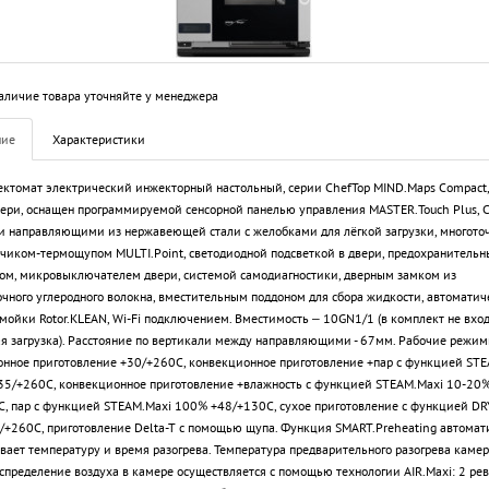
аличие товара уточняйте у менеджера
ние
Характеристики
ктомат электрический инжекторный настольный, серии ChefTop MIND.Maps Compact,
ери, оснащен программируемой сенсорной панелью управления MASTER.Touch Plus, C
 направляющими из нержавеющей стали с желобками для лёгкой загрузки, многото
тчиком-термощупом MULTI.Point, светодиодной подсветкой в двери, предохранитель
ом, микровыключателем двери, системой самодиагностики, дверным замком из
чного углеродного волокна, вместительным поддоном для сбора жидкости, автоматич
мойки Rotor.KLEAN, Wi-Fi подключением. Вместимость – 10GN1/1 (в комплект не вход
я загрузка). Расстояние по вертикали между направляющими - 67мм. Рабочие режим
нное приготовление +30/+260С, конвекционное приготовление +пар с функцией STE
5/+260С, конвекционное приготовление +влажность с функцией STEAM.Maxi 10-20
, пар с функцией STEAM.Maxi 100% +48/+130С, сухое приготовление с функцией DRY
+260С, приготовление Delta-T с помощью щупа. Функция SMART.Preheating автомат
вает температуру и время разогрева. Температура предварительного разогрева камер
спределение воздуха в камере осуществляется с помощью технологии AIR.Maxi: 2 ре