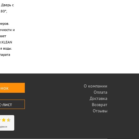
 Дверь с
80*,
еров.
ичности и
вает
r.KLEAN
я воды.
парата
О компании
онок
Оплата
Доставка
с-лист
Возврат
Отзывы