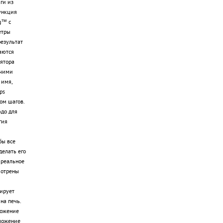
ги из
ункция
g™ с
етры
результат
аются
ятора
очими
 имя,
ps
ом шагов.
до для
гия
бы все
делать его
 реальное
мотрены
ирует
на печь.
ложение
ложение