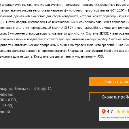
 анализирует то, как печь используется, и предлагает персонализированные рецепты.
теклопакетом открывается слева направо, фиксируется при открытии на 60*, 120* и 1
съёмной дренажной ёмкостью для сбора конденсата, которая может подсоединяться к
ии. Петли дверцы изготовлены из высокопрочных и самосмазывающихся технополим
роконвектомата из нержавеющей стали AISI 304 имеет скруглённые углы для гигиен
стки. Внутреннее стекло дверцы открывается для чистки. Система SENSE.Klean оцени
агрязнения печи и предлагает соответствующую автоматическую мойку. Система Roto
ривает 4 автоматические программы мойки с контролем моющего средства и наличи
оющего средства встроен в пароконвектомат. Благодаря конструкции Maxi.Link два ап
ановить друг на друга. Класс влагозащиты панели управления – IPX5.
Заказать зв
одар, ул. Онежская, 60, оф. 11
работы:
Скачать прай
00-18:00,
-15:00,
ходной