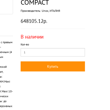
COMPACT
Производитель:
Unox, ИТАЛИЯ
648105.12р.
В наличии
 с правым
Кол-во
-
чечным (4
ным
Купить
еской
ят,
ы:
AM.Maxi
%
.Maxi 10-
ически
ы: до
версивных