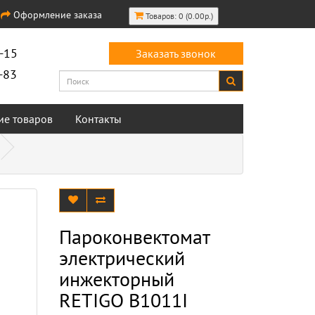
Оформление заказа
Товаров: 0 (0.00р.)
-15
Заказать звонок
-83
ие товаров
Контакты
Пароконвектомат
электрический
инжекторный
RETIGO B1011I