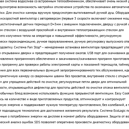
ая система водослива со встроенным теплообменником, обеспечивает очень низкий 
дусмотрена возможность настройки отключения устройства по окончании автоматиче
ки. Для очистки камеры вручную предусмотрен вытягиваемый ручной душ. Оборудо
искоростной вентилятор с автореверсом (первые 3 скорости включают снижение мо
 шеститочечный датчик-термощуп D=3мм с внешним подключением, дверцу с ручкой
м стеклом с воздушной прослойкой и внутренним теплоотражающим стеклом для
го излучения тепла на оператора и повышенной эффективности, регулируемую
ески пароконденсацию, ручное пароувлажнение, ручную регулировку выпускного отв
одсветку. Система Fan Stop* – немедленная остановка вентилятора предотвращает уте
и открывании дверки и предотвращает получение ожогов. USB порт для скачивания д
новления программного обеспечения и закачивания/скачивания программ приготовле
 программу для проверки работы электронной карты и показаний термощупа, тайме
ния для всех первоначальных функций запрограммированного тех.обслуживания, ид
ерметичную камеру со сварочными швами без просветов, внутреннее стекло с откры
 для упрощения действий по очистке, регулируемые петли двери для оптимальной
ости, открывающийся дефлектор для простоты действий по очистке отсека вентилято
еобычных блюд возможно использовать функцию прерывистой вентиляции. Easy Cook
сь на количестве и виде приготовляемых продуктов, оптимизирует и контролирует
мую энергию и поддерживает нужную температуру приготовления, без колебаний, а 
т подходящую технологию для достижения желаемого результата. Система EcoLogic п
нные о потреблении энергии на дисплее в момент работы оборудования. Защита от во
еский анализ ошибок SDS позволяет оперативно произвести диагностику оборудован