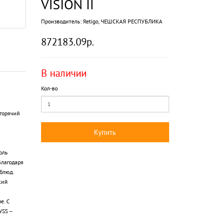
VISION II
Производитель:
Retigo, ЧЕШСКАЯ РЕСПУБЛИКА
872183.09р.
В наличии
Кол-во
 горячий
Купить
оль
Благодаря
блюд.
кий
е. С
WSS –