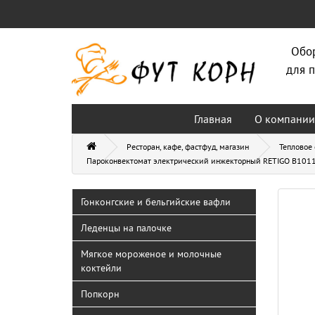
Обо
для п
Главная
О компании
Ресторан, кафе, фастфуд, магазин
Тепловое
Пароконвектомат электрический инжекторный RETIGO B1011I 
Гонконгские и бельгийские вафли
Леденцы на палочке
Мягкое мороженое и молочные
коктейли
Попкорн