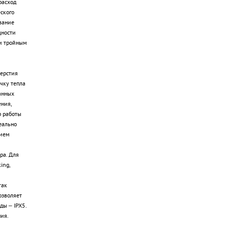
расход
ского
вание
щности
 и тройным
ерстия
чку тепла
анных
ния,
р работы
еально
тием
ра. Для
ing,
так
озволяет
ды – IPX5.
ия.