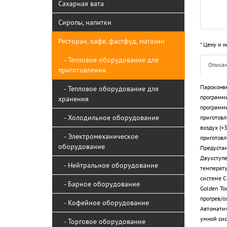
Сахарная вата
Сиропы, напитки
Ресторан, кафе, фастфуд, магазин
*
Цену и н
- Тепловое оборудование для
Описа
приготовления
Пароконве
- Тепловое оборудование для
программи
хранения
программи
- Холодильное оборудование
приготовл
воздух (+
- Электромеханическое
приготовл
оборудование
Предустан
Двухступе
- Нейтральное оборудование
температу
системе C
- Барное оборудование
Golden To
прогрев/о
- Кофейное оборудование
Автоматич
умной сис
- Торговое оборудование