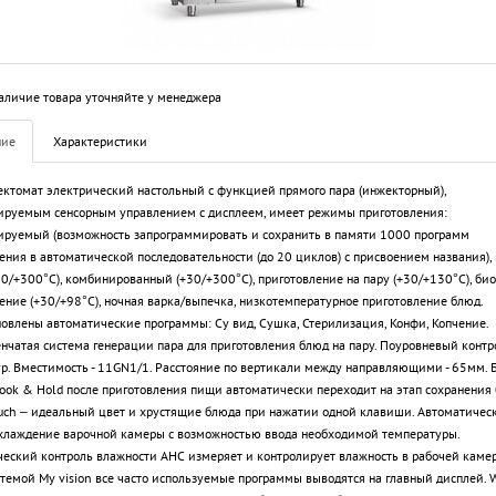
аличие товара уточняйте у менеджера
ние
Характеристики
ктомат электрический настольный с функцией прямого пара (инжекторный),
руемым сенсорным управлением с дисплеем, имеет режимы приготовления:
руемый (возможность запрограммировать и сохранить в памяти 1000 программ
ения в автоматической последовательности (до 20 циклов) с присвоением названия),
30/+300°С), комбинированный (+30/+300°С), приготовление на пару (+30/+130°C), био
ение (+30/+98°С), ночная варка/выпечка, низкотемпературное приготовление блюд.
овлены автоматические программы: Су вид, Сушка, Стерилизация, Конфи, Копчение.
нчатая система генерации пара для приготовления блюд на пару. Поуровневый контр
р. Вместимость - 11GN1/1. Расстояние по вертикали между направляющими - 65мм. 
ook & Hold после приготовления пищи автоматически переходит на этап сохранения 
uch – идеальный цвет и хрустящие блюда при нажатии одной клавиши. Автоматичес
хлаждение варочной камеры с возможностью ввода необходимой температуры.
еский контроль влажности AHC измеряет и контролирует влажность в рабочей камер
темой My vision все часто используемые программы выводятся на главный дисплей. 