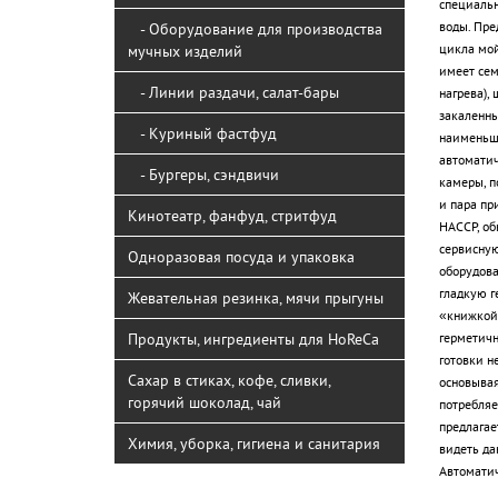
специальн
воды. Пре
- Оборудование для производства
цикла мой
мучных изделий
имеет сем
- Линии раздачи, салат-бары
нагрева),
закаленны
- Куриный фастфуд
наименьше
автоматич
- Бургеры, сэндвичи
камеры, п
и пара пр
Кинотеатр, фанфуд, стритфуд
HACCP, об
сервисную
Одноразовая посуда и упаковка
оборудова
гладкую г
Жевательная резинка, мячи прыгуны
«книжкой»
Продукты, ингредиенты для HoReCa
герметичн
готовки н
Сахар в стиках, кофе, сливки,
основывая
горячий шоколад, чай
потребляе
предлагае
Химия, уборка, гигиена и санитария
видеть да
Автоматич