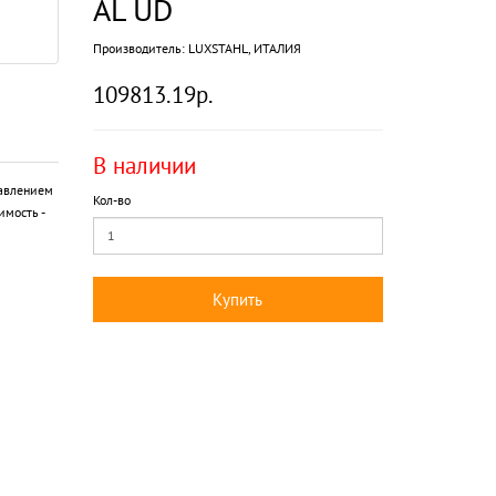
AL UD
Производитель:
LUXSTAHL, ИТАЛИЯ
109813.19р.
В наличии
авлением
Кол-во
имость -
Купить