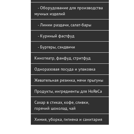
- Оборудование для производства
мучных изделий
- Линии раздачи, салат-бары
- Куриный фастфуд
- Бургеры, сэндвичи
Кинотеатр, фанфуд, стритфуд
Одноразовая посуда и упаковка
Жевательная резинка, мячи прыгуны
Продукты, ингредиенты для HoReCa
Сахар в стиках, кофе, сливки,
горячий шоколад, чай
Химия, уборка, гигиена и санитария