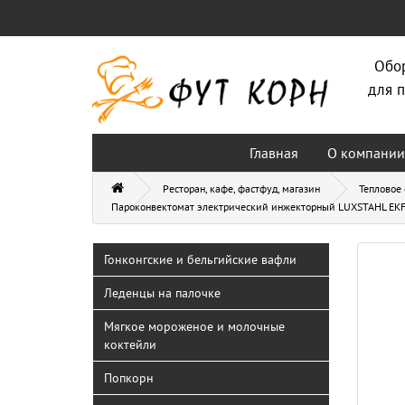
Обо
для п
Главная
О компании
Ресторан, кафе, фастфуд, магазин
Тепловое
Пароконвектомат электрический инжекторный LUXSTAHL EKF
Гонконгские и бельгийские вафли
Леденцы на палочке
Мягкое мороженое и молочные
коктейли
Попкорн