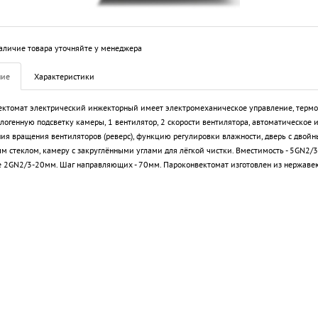
аличие товара уточняйте у менеджера
ние
Характеристики
ктомат электрический инжекторный имеет электромеханическое управление, термос
алогенную подсветку камеры, 1 вентилятор, 2 скорости вентилятора, автоматическое
ия вращения вентиляторов (реверс), функцию регулировки влажности, дверь с двой
м стеклом, камеру с закруглёнными углами для лёгкой чистки. Вместимость - 5GN2/3
 2GN2/3-20мм. Шаг направляющих - 70мм. Пароконвектомат изготовлен из нержав