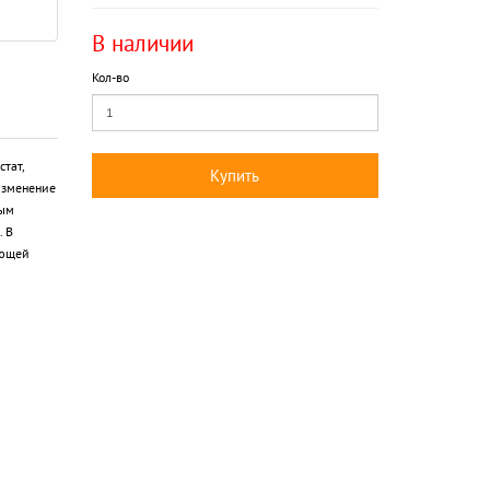
В наличии
Кол-во
тат,
Купить
 изменение
ным
. В
еющей