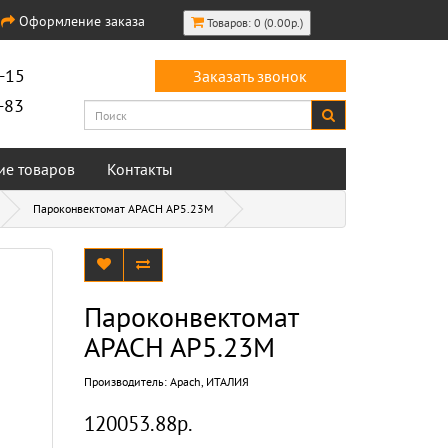
Оформление заказа
Товаров: 0 (0.00р.)
-15
Заказать звонок
-83
ие товаров
Контакты
Пароконвектомат APACH AP5.23M
Пароконвектомат
APACH AP5.23M
Производитель:
Apach, ИТАЛИЯ
120053.88р.