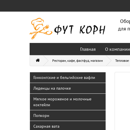
Обо
для п
Главная
О компании
Ресторан, кафе, фастфуд, магазин
Тепловое
Гонконгские и бельгийские вафли
Леденцы на палочке
Мягкое мороженое и молочные
коктейли
Попкорн
Сахарная вата