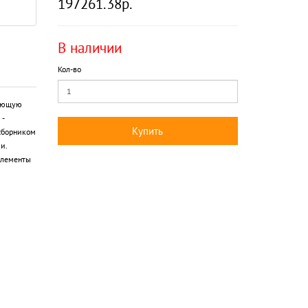
197261.38р.
В наличии
Кол-во
вающую
-
Купить
сборником
и.
элементы