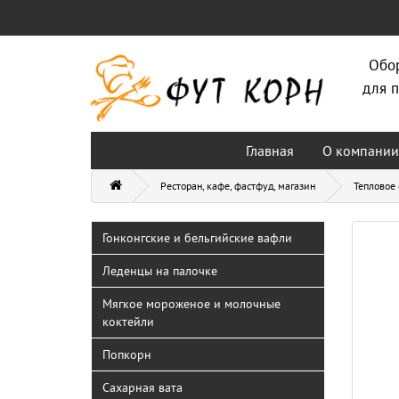
Обо
для п
Главная
О компании
Ресторан, кафе, фастфуд, магазин
Тепловое
Гонконгские и бельгийские вафли
Леденцы на палочке
Мягкое мороженое и молочные
коктейли
Попкорн
Сахарная вата