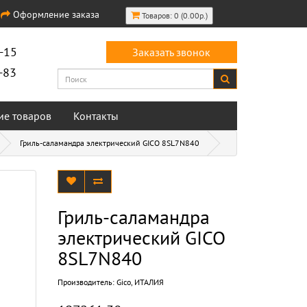
Оформление заказа
Товаров: 0 (0.00р.)
-15
Заказать звонок
-83
ие товаров
Контакты
Гриль-саламандра электрический GICO 8SL7N840
Гриль-саламандра
электрический GICO
8SL7N840
Производитель:
Gico, ИТАЛИЯ