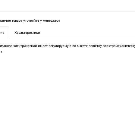
аличие товара уточняйте у менеджера
ние
Характеристики
амандра электрический имеет регулируемую по высоте решётку, электромеханическ
я.