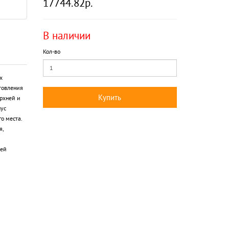
17744.82р.
В наличии
Кол-во
х
товления
Купить
ерхней и
ус
о места.
я,
чей