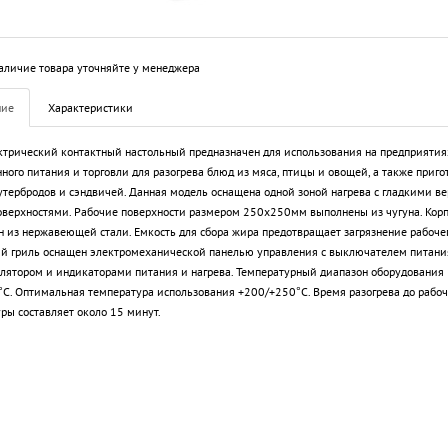
аличие товара уточняйте у менеджера
ние
Характеристики
ктрический контактный настольный предназначен для использования на предприятия
ного питания и торговли для разогрева блюд из мяса, птицы и овощей, а также приго
утербродов и сэндвичей. Данная модель оснащена одной зоной нагрева с гладкими в
верхностями. Рабочие поверхности размером 250х250мм выполнены из чугуна. Корп
н из нержавеющей стали. Емкость для сбора жира предотвращает загрязнение рабочег
й гриль оснащен электромеханической панелью управления с выключателем питани
лятором и индикаторами питания и нагрева. Температурный диапазон оборудования
C. Оптимальная температура использования +200/+250°C. Время разогрева до рабо
ры составляет около 15 минут.