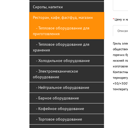
Сиропы, напитки
Ресторан, кафе, фастфуд, магазин
*
Цену и н
- Тепловое оборудование для
Описа
приготовления
Гриль эле
- Тепловое оборудование для
обществен
хранения
горячих б
- Холодильное оборудование
нижней по
изготовле
- Электромеханическое
Контактны
оборудование
терморегу
+50/+300°
- Нейтральное оборудование
температу
- Барное оборудование
- Кофейное оборудование
- Торговое оборудование