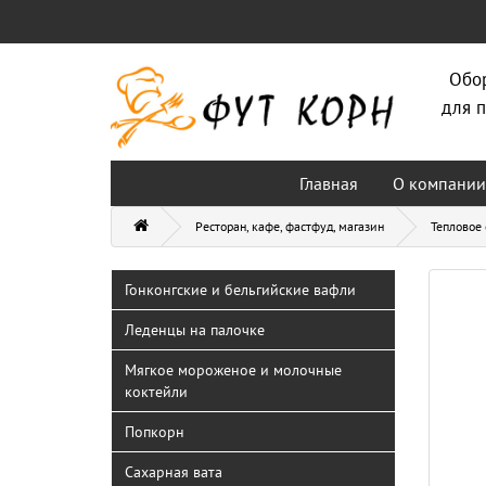
Обо
для п
Главная
О компании
Ресторан, кафе, фастфуд, магазин
Тепловое
Гонконгские и бельгийские вафли
Леденцы на палочке
Мягкое мороженое и молочные
коктейли
Попкорн
Сахарная вата