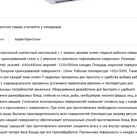
аличие товара уточняйте у менеджера
ние
Характеристики
ктрический контактный настольный с 2 зонами нагрева имеет гладкие рабочие повер
 хромированной стали и 2 верхние со съёмными тефлоновыми ковриками. Размеры
тей: нижней - 640х480мм, верхней - 320х380мм каждая. Площадь жарочной поверхно
 Толщина хромированной поверхности - 10мм. Рабочая температура: +50/+300С. Пан
я для каждой зоны имеет 3 заданные программы для простоты и удобства выбора ра
1 индивидуальную программу (установка параметров времени и температуры) для
льных потребностей заказчика. Оборудование разработано для быстрого и удобного
ения разнообразных блюд: стейков из мяса, рыбы, гамбургеров, мясного фарша, яиц, а
ения овощей. Сочетание антипригарных поверхностей позволяет готовить еду с комфо
я и прилипания к поверхности. При этом для приготовления необходимо минимальн
о жира. Высокая производительность всех поверхностей (температура нагрева регули
для каждой поверхности) обеспечивает оптимальный способ приготовления блюд. Во
людо "крышкой" при приготовлении помогает сохранять влагу и сок внутри продукта, 
ует потери веса блюда при его термообработке. Прижимная поверхность и каждая з