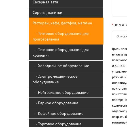
Сахарная вата
Сиропы, напитки
Ресторан, кафе, фастфуд, магазин
*
Цену и н
- Тепловое оборудование для
Описа
приготовления
Гриль эле
- Тепловое оборудование для
нижняя из
хранения
поверхнос
- Холодильное оборудование
0,31кв.м.
управлени
- Электромеханическое
режима и 
оборудование
индивидуа
приготовл
- Нейтральное оборудование
приготовл
пригорани
- Барное оборудование
количеств
отдельно 
- Кофейное оборудование
накрыть б
минимизир
- Торговое оборудование