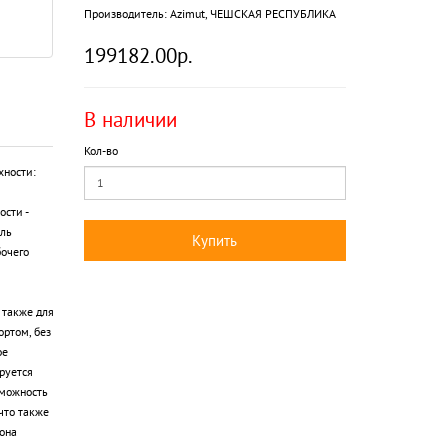
Производитель:
Azimut, ЧЕШСКАЯ РЕСПУБЛИКА
199182.00р.
В наличии
Кол-во
хности:
сти -
ель
Купить
бочего
 также для
ртом, без
ое
руется
зможность
что также
она