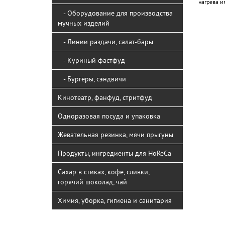
нагрева и
- Оборудование для производства
мучных изделий
- Линии раздачи, салат-бары
- Куриный фастфуд
- Бургеры, сэндвичи
Кинотеатр, фанфуд, стритфуд
Одноразовая посуда и упаковка
Жевательная резинка, мячи прыгуны
Продукты, ингредиенты для HoReCa
Сахар в стиках, кофе, сливки,
горячий шоколад, чай
Химия, уборка, гигиена и санитария