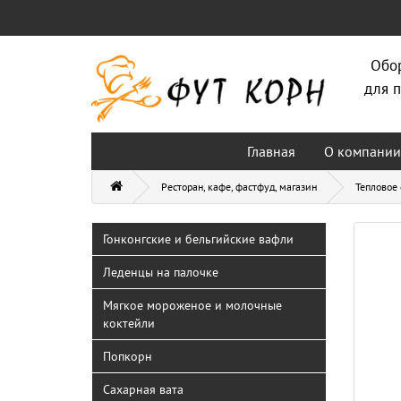
Обо
для п
Главная
О компании
Ресторан, кафе, фастфуд, магазин
Тепловое
Гонконгские и бельгийские вафли
Леденцы на палочке
Мягкое мороженое и молочные
коктейли
Попкорн
Сахарная вата