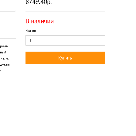
8749.40р.
В наличии
Кол-во
арным
мный
Купить
кв.м.
одукты
м