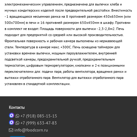
электромеханическим управлением, предназначена для выпечки хлеба и
мучных кондитерских изделий после предварительной расстойки. Вместимость
- 1 вращающаяся несъемная рамка на 8 противней размером 450х650мм (или
500х700мм) в печи и 16 противней размером 650х450мм в шкафу. Противни
в комплект не входят. Площадь поверхности для выпечки - 2,3-2,8м2. Печь
подходит для предприятий со средней или высокой производительностью.
Фронтальная поверхность и рабочая камера выполнены из нержавеющей
стали. Температура в камере макс. +300С. Печь оснащена таймером для
установки времени выпечки, мощным пароувлажнителем, внутренней
подсветкой камеры, предохранительной ручкой, предохранительным
термостатом, цифровым терморегулятором, кнопками и 2-х позиционными
переключателями для: подачи пара, работы вентилятора, вращения рамки и
вытяжки отработанного пара. Вентилятор для вытяжки отработанного пара
установлен в стандартной комплектации.
Контакты
+7 (918) 085-15-15
+7 (999) 633-47-83
info@foodcorn.ru