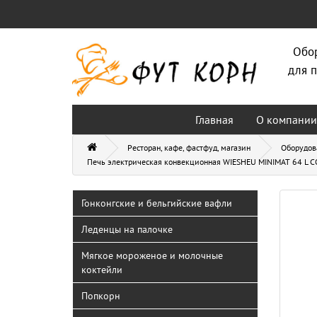
Обо
для п
Главная
О компании
Ресторан, кафе, фастфуд, магазин
Оборудов
Печь электрическая конвекционная WIESHEU MINIMAT 64 L 
Гонконгские и бельгийские вафли
Леденцы на палочке
Мягкое мороженое и молочные
коктейли
Попкорн