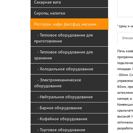
Сахарная вата
Сиропы, напитки
Ресторан, кафе, фастфуд, магазин
*
Цену и н
- Тепловое оборудование для
Описа
приготовления
Печь конв
- Тепловое оборудование для
программ
хранения
подключен
- Холодильное оборудование
площади. 
- 80мм. С
- Электромеханическое
управлени
оборудование
80мм, про
остеклени
- Нейтральное оборудование
камере, а
Конвекцио
- Барное оборудование
крыльчатк
высокой т
- Кофейное оборудование
оптимальн
разработа
- Торговое оборудование