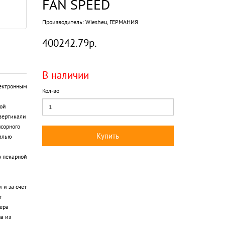
FAN SPEED
Производитель:
Wiesheu, ГЕРМАНИЯ
400242.79р.
В наличии
лектронным
Кол-во
ой
вертикали
сорного
Купить
налью
м
в пекарной
 и за счет
т
ера
а из