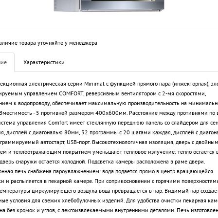
аличие товара уточняйте у менеджера
ние
Характеристики
екционная электрическая серии Minimat с функцией прямого пара (инжекторная), э
ируемым управлением COMFORT, реверсивным вентилятором с 2-мя скоростями,
ием к водопроводу, обеспечивает максимальную производительность на минимальн
Вместимость - 5 противней размером 400х600мм. Расстояние между противнями по 
истема управления Comfort имеет стеклянную переднюю панель со слайдером для сен
я, дисплей с диагональю 80мм, 32 программы с 20 шагами каждая, дисплей с диаго
граммируемый автостарт, USB-порт. Высокотехнологичная изоляция, дверь с двойны
ем и теплоотражающим покрытием уменьшают тепловое излучение: тепло остается 
 дверь снаружи остается холодной. Подсветка камеры расположена в раме двери.
нная печь снабжена пароувлажнением: вода подается прямо в центр вращающейся
и и распыляется в пекарной камере. При соприкосновении с горячими поверхностями
емпературы циркулирующего воздуха вода превращается в пар. Видимый пар создае
ые условия для свежих хлебобулочных изделий. Для удобства очистки пекарная кам
на без кромок и углов, с лекгоизвлекаемыми внутренними деталями. Печь изготовлен