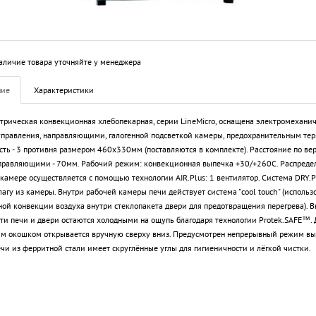
аличие товара уточняйте у менеджера
ние
Характеристики
трическая конвекционная хлебопекарная, серии LineMicro, оснащена электромехани
правления, направляющими, галогенной подсветкой камеры, предохранительным тер
ть - 3 противня размером 460х330мм (поставляются в комплекте). Расстояние по ве
равляющими - 70мм. Рабочий режим: конвекционная выпечка +30/+260С. Распреде
 камере осуществляется с помощью технологии AIR.Plus: 1 вентилятор. Система DRY.P
лагу из камеры. Внутри рабочей камеры печи действует система "cool touch" (использ
ной конвекции воздуха внутри стеклопакета двери для предотвращения перегрева). 
ти печи и двери остаются холодными на ощупь благодаря технологии Protek.SAFE™. 
м окошком открывается вручную сверху вниз. Предусмотрен непрерывный режим вы
чи из ферритной стали имеет скруглённые углы для гигиеничности и лёгкой чистки.