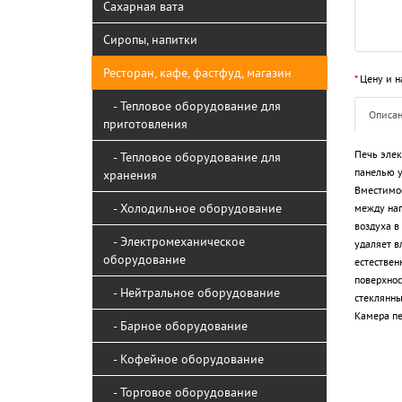
Сахарная вата
Сиропы, напитки
Ресторан, кафе, фастфуд, магазин
*
Цену и н
- Тепловое оборудование для
Описа
приготовления
Печь элек
- Тепловое оборудование для
панелью у
хранения
Вместимос
- Холодильное оборудование
между нап
воздуха в
- Электромеханическое
удаляет в
оборудование
естествен
поверхнос
- Нейтральное оборудование
стеклянны
Камера пе
- Барное оборудование
- Кофейное оборудование
- Торговое оборудование