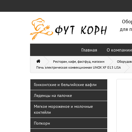
Обо
для п
Главная
О компании
Ресторан, кафе, фастфуд, магазин
Оборудов
Печь электрическая конвекционная UNOX XF 013 LISA
Гонконгские и бельгийские вафли
Леденцы на палочке
Мягкое мороженое и молочные
коктейли
Попкорн