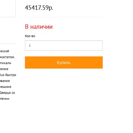
45417.59р.
В наличии
Кол-во
ческой
мостатом.
Купить
ртикали
ление
lus быстро
ование
Внешние
Дверца со
печки.