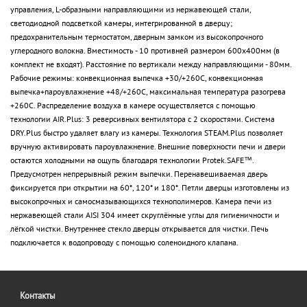
управления, L-образными направляющими из нержавеющей стали,
светодиодной подсветкой камеры, интегрированной в дверцу;
предохранительным термостатом, дверным замком из высокопрочного
углеродного волокна. Вместимость - 10 противней размером 600х400мм (в
комплект не входят). Расстояние по вертикали между направляющими - 80мм.
Рабочие режимы: конвекционная выпечка +30/+260С, конвекционная
выпечка+пароувлажнение +48/+260С, максимальная температура разогрева
+260C. Распределение воздуха в камере осуществляется с помощью
технологии AIR.Plus: 3 реверсивных вентилятора с 2 скоростями. Система
DRY.Plus быстро удаляет влагу из камеры. Технология STEAM.Plus позволяет
вручную активировать пароувлажнение. Внешние поверхности печи и двери
остаются холодными на ощупь благодаря технологии Protek.SAFE™.
Предусмотрен непрерывный режим выпечки. Перенавешиваемая дверь
фиксируется при открытии на 60*, 120* и 180*. Петли дверцы изготовлены из
высокопрочных и самосмазывающихся технополимеров. Камера печи из
нержавеющей стали AISI 304 имеет скруглённые углы для гигиеничности и
лёгкой чистки. Внутреннее стекло дверцы открывается для чистки. Печь
подключается к водопроводу с помощью соленоидного клапана.
Контакты