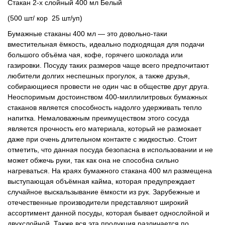
Стакан 2-х слойный 400 мл Белый
(500 шт/ кор 25 шт/уп)
Бумажные стаканы 400 мл — это довольно-таки
вместительная ёмкость, идеально подходящая для подачи
большого объёма чая, кофе, горячего шоколада или
газировки. Посуду таких размеров чаще всего предпочитают
любители долгих неспешных прогулок, а также друзья,
собирающиеся провести не один час в обществе друг друга.
Неоспоримым достоинством 400-миллилитровых бумажных
стаканов является способность надолго удерживать тепло
напитка. Немаловажным преимуществом этого сосуда
является прочность его материала, который не размокает
даже при очень длительном контакте с жидкостью. Стоит
отметить, что данная посуда безопасна в использовании и не
может обжечь руки, так как она не способна сильно
нагреваться. На краях бумажного стакана 400 мл размещена
выступающая объёмная кайма, которая предупреждает
случайное выскальзывание ёмкости из рук. Зарубежные и
отечественные производители представляют широкий
ассортимент данной посуды, которая бывает однослойной и
двухслойной. Также вся эта продукция различается по