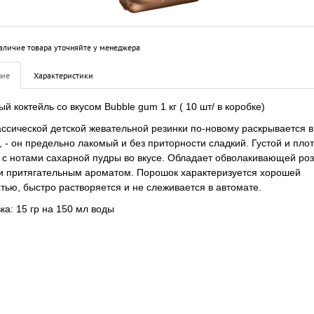
аличие товара уточняйте у менеджера
ние
Характеристики
й коктейль со вкусом Bubble gum 1 кг ( 10 шт/ в коробке)
ассической детской жевательной резинки по-новому раскрывается 
, - он предельно лакомый и без приторности сладкий. Густой и пло
 с нотами сахарной пудры во вкусе. Обладает обволакивающей ро
и притягательным ароматом. Порошок характеризуется хорошей
тью, быстро растворяется и не слеживается в автомате.
ка:
15 гр на 150 мл воды