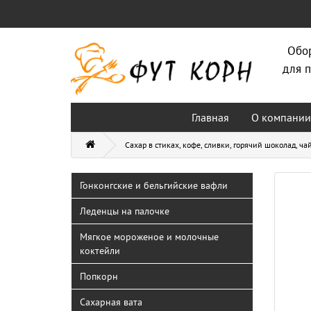
Обо
для п
Главная
О компании
Сахар в стиках, кофе, сливки, горячий шоколад, ча
Гонконгские и бельгийские вафли
Леденцы на палочке
Мягкое мороженое и молочные
коктейли
Попкорн
Сахарная вата