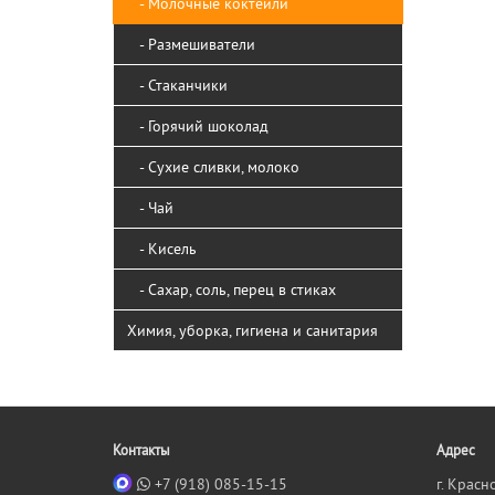
- Молочные коктейли
- Размешиватели
- Стаканчики
- Горячий шоколад
- Сухие сливки, молоко
- Чай
- Кисель
- Сахар, соль, перец в стиках
Химия, уборка, гигиена и санитария
Контакты
Адрес
+7 (918) 085-15-15
г. Красн