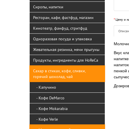
Сиропы, напитки
Ресторан, кафе, фастфуд, магазин
*
Цену и н
Кинотеатр, фанфуд, стритфуд
Описа
Одноразовая посуда и упаковка
Молочны
Жевательная резинка, мячи прыгуны
Вкус кл
напитке
Продукты, ингредиенты для HoReCa
напиток
Сахар в стиках, кофе, сливки,
пенкой 
горячий шоколад, чай
сыпучес
Дозиров
- Капучино
- Кофе DeMarco
- Кофе Mokarabia
- Кофе Verle