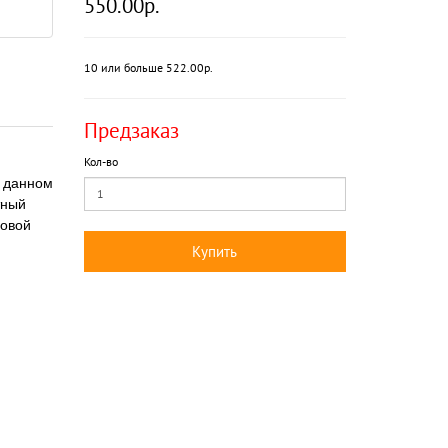
550.00р.
10 или больше 522.00р.
Предзаказ
Кол-во
в данном
тный
зовой
Купить