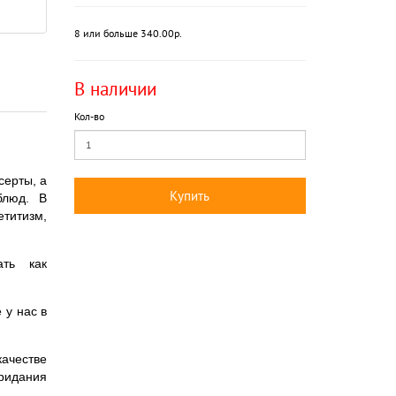
8 или больше 340.00р.
В наличии
Кол-во
серты, а
Купить
блюд. В
титизм,
ать как
 у нас в
ачестве
идания