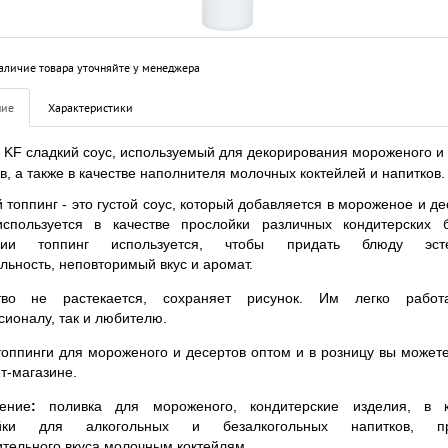
аличие товара уточняйте у менеджера
ние
Характеристики
 KF сладкий соус, используемый для декорирования мороженого и
в, а также в качестве наполнителя молочных коктейлей и напитков.
 топпинг - это густой соус, который добавляется в мороженое и де
используется в качестве прослойки различных кондитерских 
рии топпинг используется, чтобы придать блюду эсте
льность, неповторимый вкус и аромат.
тво не растекается, сохраняет рисунок. Им легко работ
ионалу, так и любителю.
топпинги для мороженого и десертов оптом и в розницу вы можете
т-магазине.
ение
:
поливка для мороженого, кондитерские изделия, в к
ойки для алкогольных и безалкогольных напитков, пр
тельного вкуса молочным коктейлям.