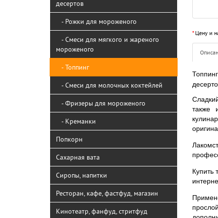
десертов
- Рожки для мороженого
*
Цену и н
- Смеси для мягкого и жареного
мороженого
Описа
- Топпинг
Топпинг
десерто
- Смеси для молочных коктейлей
Сладкий
- Фризеры для мороженого
также 
кулина
- Креманки
оригина
Попкорн
Лакомс
професс
Сахарная вата
Купить 
Сиропы, напитки
интерне
Ресторан, кафе, фастфуд, магазин
Примен
просл
Кинотеатр, фанфуд, стритфуд
дополни