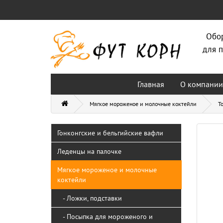
Обо
для п
Главная
О компании
Мягкое мороженое и молочные коктейли
Т
Гонконгские и бельгийские вафли
Леденцы на палочке
Мягкое мороженое и молочные
коктейли
- Ложки, подставки
- Посыпка для мороженого и