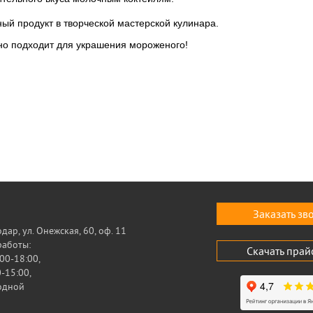
ый продукт в творческой мастерской кулинара.
о подходит для украшения мороженого!
Заказать зв
одар, ул. Онежская, 60, оф. 11
работы:
Скачать прай
00-18:00,
-15:00,
ходной