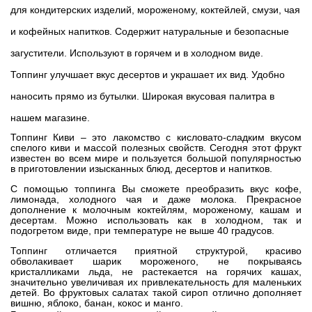
для кондитерских изделий, мороженому, коктейлей, смузи, чая
и кофейных напитков. Содержит натуральные и безопасные
загустители. Используют в горячем и в холодном виде.
Топпинг улучшает вкус десертов и украшает их вид. Удобно
наносить прямо из бутылки. Широкая вкусовая палитра в
нашем магазине.
Топпинг Киви – это лакомство с кисловато-сладким вкусом
спелого киви и массой полезных свойств. Сегодня этот фрукт
известен во всем мире и пользуется большой популярностью
в приготовлении изысканных блюд, десертов и напитков.
С помощью топпинга Вы сможете преобразить вкус кофе,
лимонада, холодного чая и даже молока. Прекрасное
дополнение к молочным коктейлям, мороженому, кашам и
десертам. Можно использовать как в холодном, так и
подогретом виде, при температуре не выше 40 градусов.
Топпинг отличается приятной структурой, красиво
обволакивает шарик мороженого, не покрываясь
кристалликами льда, не растекается на горячих кашах,
значительно увеличивая их привлекательность для маленьких
детей. Во фруктовых салатах такой сироп отлично дополняет
вишню, яблоко, банан, кокос и манго.