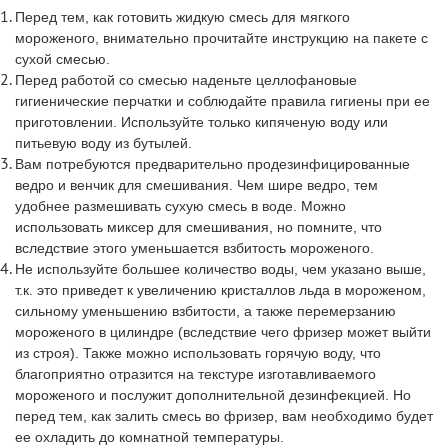
Перед тем, как готовить жидкую смесь для мягкого
мороженого, внимательно прочитайте инструкцию на пакете с
сухой смесью.
Перед работой со смесью наденьте целлофановые
гигиенические перчатки и соблюдайте правила гигиены при ее
приготовлении. Используйте только кипяченую воду или
питьевую воду из бутылей.
Вам потребуются предварительно продезинфицированные
ведро и венчик для смешивания. Чем шире ведро, тем
удобнее размешивать сухую смесь в воде. Можно
использовать миксер для смешивания, но помните, что
вследствие этого уменьшается взбитость мороженого.
Не используйте большее количество воды, чем указано выше,
т.к. это приведет к увеличению кристаллов льда в мороженом,
сильному уменьшению взбитости, а также перемерзанию
мороженого в цилиндре (вследствие чего фризер может выйти
из строя). Также можно использовать горячую воду, что
благоприятно отразится на текстуре изготавливаемого
мороженого и послужит дополнительной дезинфекцией. Но
перед тем, как залить смесь во фризер, вам необходимо будет
ее охладить до комнатной температуры.