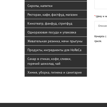
Сиропы, напитки
Ресторан, кафе, фастфуд, магазин
*
Цену и н
Кинотеатр, фанфуд, стритфуд
Описа
Одноразовая посуда и упаковка
Кочерга с
Жевательная резинка, мячи прыгуны
гриля.
Продукты, ингредиенты для HoReCa
Сахар в стиках, кофе, сливки,
горячий шоколад, чай
Химия, уборка, гигиена и санитария