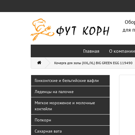
Обо
для п
Главная
О компании
Кочерга для золы (XXL/XL) BIG GREEN EGG 119490
Гонконгские и бельгийские вафли
Леденцы на палочке
Мягкое мороженое и молочные
коктейли
Попкорн
Сахарная вата